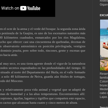
Rivera
Gigan
EXCUR
den el ocre de la arena y el verde del bosque. la segunda zona árida
península de la Guajira, es uno de los escenarios naturales más
0 kilómetros cuadrados, enmarcados por los ríos Magdalena,
ucho que ofrecer: casi una cincuentena de quebradas, decenas de
n observatorio astronómico en posición privilegiada, vestigios
 dominio jesuita, pero sobre todo, rincones, gente y escenas que
os hacia atrás.
al muy seco, es una tierra agreste donde el vigor de la naturaleza
conden secretos engendrados en las profundidades del tiempo. El
 situado al norte del Departamento del Huila, en el valle formado
Reser
l, a solo 40 kilómetros de Neiva, guarda aún fósiles de tortugas,
famili
riodo del Mioceno.
Colomb
boyaca
Medell
ón y relativamente poca vida animal y vegetal que se adaptó de
cabo d
imas de humedad y a las altas temperaturas. Encontraremos allí:
Lajas.
scorpiones, águilas, lagartos y tigrillos que comparten este espacio,
los cactus que alcanzan hasta cuatro y cinco metros de altura.
Segui