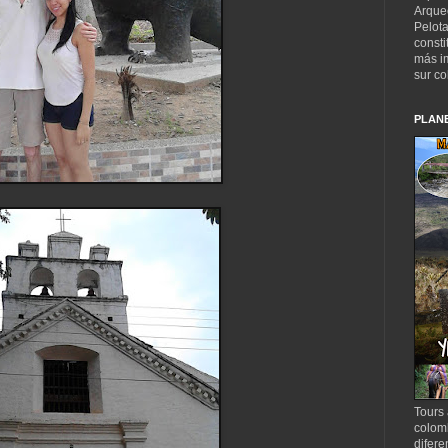
Arqueo
Pelota
const
más im
sur c
PLAN
Tours 
colom
difere