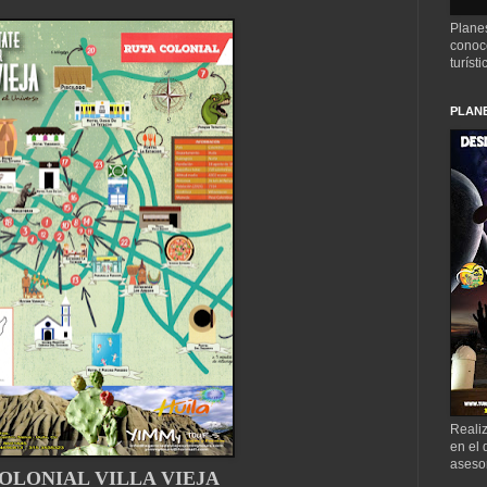
Plane
conoce
turíst
PLANE
Realiz
en el 
aseso
OLONIAL VILLA VIEJA