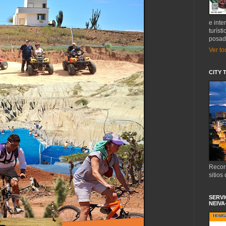
e inte
turíst
posada
Ver to
CITY 
Recor
sitios
SERVI
NEIVA