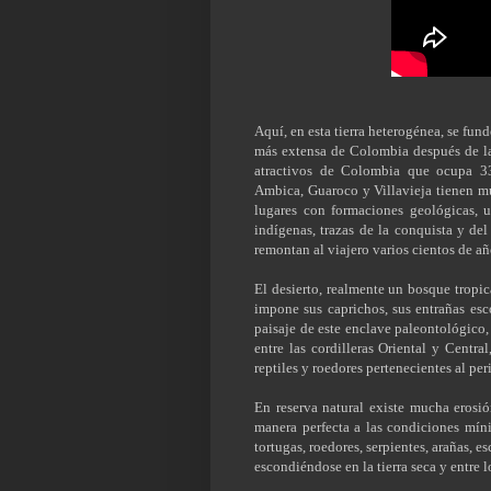
Aquí, en esta tierra heterogénea, se fun
más extensa de Colombia después de la 
atractivos de Colombia que ocupa 33
Ambica, Guaroco y Villavieja tienen m
lugares con formaciones geológicas, u
indígenas, trazas de la conquista y del
remontan al viajero varios cientos de añ
El desierto, realmente un bosque tropic
impone sus caprichos, sus entrañas es
paisaje de este enclave paleontológico,
entre las cordilleras Oriental y Centra
reptiles y roedores pertenecientes al pe
En reserva natural existe mucha erosi
manera perfecta a las condiciones mín
tortugas, roedores, serpientes, arañas, e
escondiéndose en la tierra seca y entre 